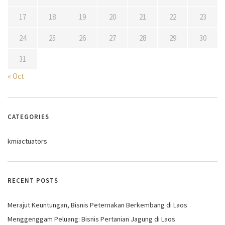
17
18
19
20
21
22
23
24
25
26
27
28
29
30
31
« Oct
CATEGORIES
kmiactuators
RECENT POSTS
Merajut Keuntungan, Bisnis Peternakan Berkembang di Laos
Menggenggam Peluang: Bisnis Pertanian Jagung di Laos