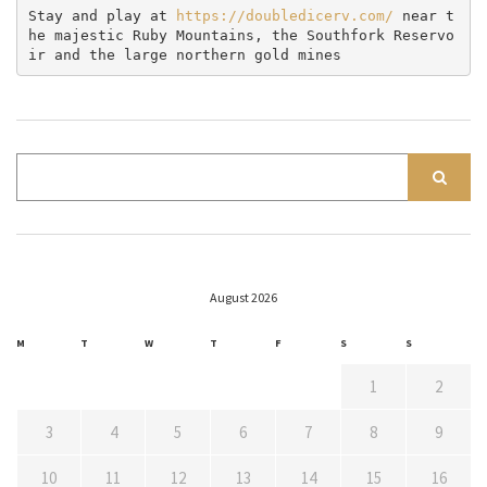
Stay and play at 
https://doubledicerv.com/
 near t
he majestic Ruby Mountains, the Southfork Reservo
ir and the large northern gold mines
August 2026
M
T
W
T
F
S
S
1
2
3
4
5
6
7
8
9
10
11
12
13
14
15
16