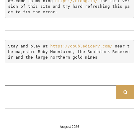
Welcome to my blog 
https://bloog.io/ 
The full ver
sion of this site and try hard refreshing this pa
ge to fix the error.
Stay and play at 
https://doubledicerv.com/
 near t
he majestic Ruby Mountains, the Southfork Reservo
ir and the large northern gold mines
August 2026