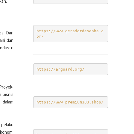
kan.
https://www.geradordesenha.c
s. Dari
om/
ani dan
ndustri
https://arguard.org/
Proyek-
 bisnis
h dalam
https://www.premium303.shop/
 pelaku
ekonomi