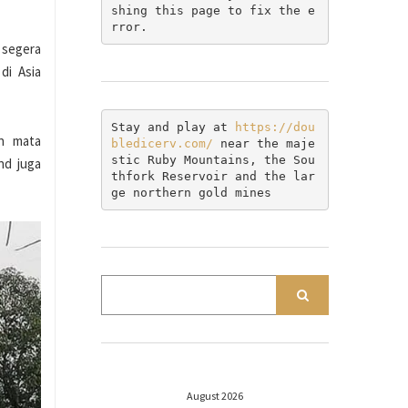
shing this page to fix the e
rror.
 segera
di Asia
Stay and play at 
https://dou
n mata
bledicerv.com/
 near the maje
stic Ruby Mountains, the Sou
nd juga
thfork Reservoir and the lar
ge northern gold mines
August 2026