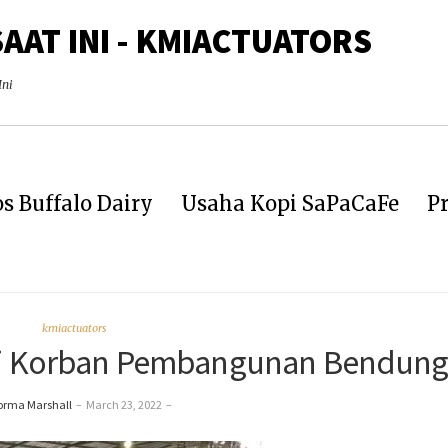
SAAT INI - KMIACTUATORS
Ini
s Buffalo Dairy
Usaha Kopi SaPaCaFe
Pr
kmiactuators
di Korban Pembangunan Bendun
orma Marshall
–
March 23, 2022
–