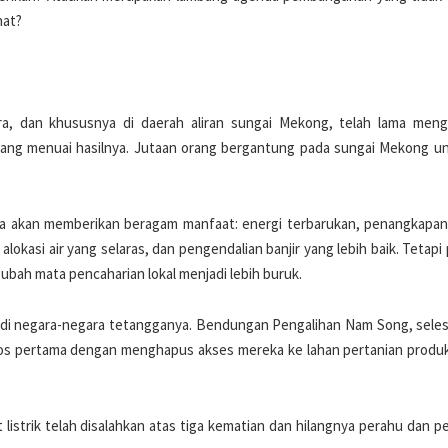
hat?
ara, dan khususnya di daerah aliran sungai Mekong, telah lama men
ng menuai hasilnya. Jutaan orang bergantung pada sungai Mekong unt
 akan memberikan beragam manfaat: energi terbarukan, penangkapan 
kasi air yang selaras, dan pengendalian banjir yang lebih baik. Tetapi
gubah mata pencaharian lokal menjadi lebih buruk.
un di negara-negara tetangganya. Bendungan Pengalihan Nam Song, seles
Laos pertama dengan menghapus akses mereka ke lahan pertanian produk
 listrik telah disalahkan atas tiga kematian dan hilangnya perahu dan p