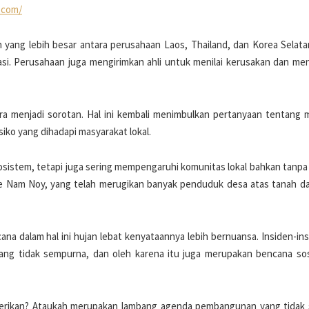
8.com/
yang lebih besar antara perusahaan Laos, Thailand, dan Korea Selata
i. Perusahaan juga mengirimkan ahli untuk menilai kerusakan dan meny
ara menjadi sorotan. Hal ini kembali menimbulkan pertanyaan tentang 
iko yang dihadapi masyarakat lokal.
stem, tetapi juga sering mempengaruhi komunitas lokal bahkan tanpa
Xe Nam Noy, yang telah merugikan banyak penduduk desa atas tanah d
na dalam hal ini hujan lebat kenyataannya lebih bernuansa. Insiden-ins
ang tidak sempurna, dan oleh karena itu juga merupakan bencana sos
gerikan? Ataukah merupakan lambang agenda pembangunan yang tidak 