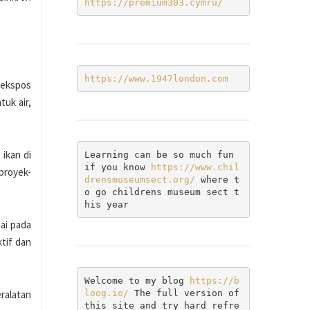
https://premium303.cymru/
https://www.1947london.com
gekspos
uk air,
ikan di
Learning can be so much fun 
if you know 
https://www.chil
 proyek-
drensmuseumsect.org/
 where t
o go childrens museum sect t
his year
ai pada
tif dan
Welcome to my blog 
https://b
loog.io/ 
The full version of 
eralatan
this site and try hard refre