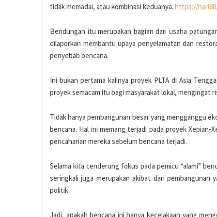
tidak memadai, atau kombinasi keduanya.
https://hari8
Bendungan itu merupakan bagian dari usaha patungan 
dilaporkan membantu upaya penyelamatan dan restoras
penyebab bencana.
Ini bukan pertama kalinya proyek PLTA di Asia Tengg
proyek semacam itu bagi masyarakat lokal, mengingat ris
Tidak hanya pembangunan besar yang mengganggu ekosi
bencana. Hal ini memang terjadi pada proyek Xepian-
pencaharian mereka sebelum bencana terjadi.
Selama kita cenderung fokus pada pemicu “alami” benca
seringkali juga merupakan akibat dari pembangunan y
politik.
Jadi, apakah bencana ini hanya kecelakaan yang men