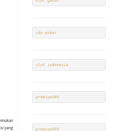
slot gacor
idn poker
slot indonesia
premium303
temukan
si yang
premium303