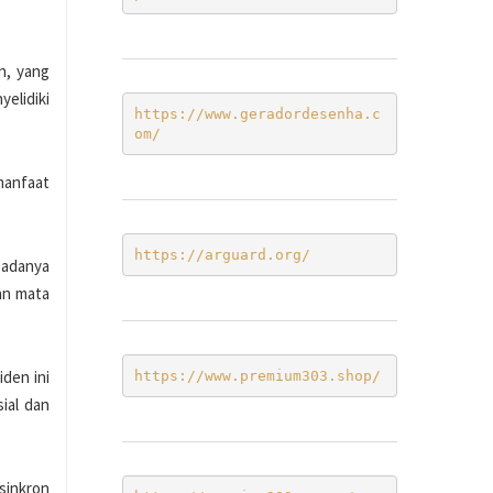
n, yang
elidiki
https://www.geradordesenha.c
om/
manfaat
https://arguard.org/
 adanya
an mata
iden ini
https://www.premium303.shop/
ial dan
sinkron