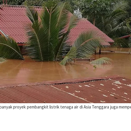
banyak proyek pembangkit listrik tenaga air di Asia Tenggara juga memp