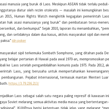
sasi manusia yang buruk di Laos. Meskipun ASEAN tidak terlalu peduli
ggotanya diatur oleh rezim otokratis — masalah ini kemungkinan bes
hun 2015, Human Rights Watch mengkritik kegagalan pemerintah Lao
tatan hak asasi manusianya yang buruk” dan pembatasan terus-mener
erserikat, dan berkumpul.” Sejak 2010, laporan itu menambahkan, “pem
 dan setidaknya dalam dua kasus, aktivis masyarakat sipil dan mere
 paksa.”
idn poker
n masyarakat sipil terkemuka Sombath Somphone, yang ditahan pada D
, yang belajar pertanian di Hawaii pada awal 1970-an, mempromosikan pe
bali ke Laos setelah pengambilalihan komunis pada 1975. Pada 2012, ak
erintah Laos, yang berusaha untuk mempertahankan kewenangann
 pembangunan. Pejabat internasional, termasuk mantan Menteri Luar
mbath.
https://3.79.236.213/
jadikan Laos sebagai salah satu negara paling represif di kawasan ini.
bergaya Soviet melarang semua aktivitas media massa yang bertentangan
adisional”. KUHPnya berisi ketentuan tidak jelas yang melarang “me