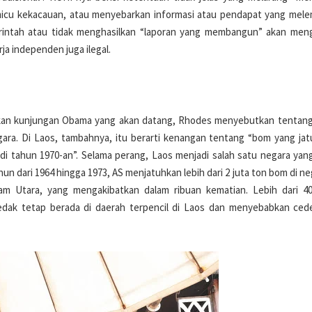
emicu kekacauan, atau menyebarkan informasi atau pendapat yang mel
erintah atau tidak menghasilkan “laporan yang membangun” akan men
a independen juga ilegal.
an kunjungan Obama yang akan datang, Rhodes menyebutkan tentang
ggara. Di Laos, tambahnya, itu berarti kenangan tentang “bom yang jat
di tahun 1970-an”. Selama perang, Laos menjadi salah satu negara yang
n dari 1964 hingga 1973, AS menjatuhkan lebih dari 2 juta ton bom di ne
am Utara, yang mengakibatkan dalam ribuan kematian. Lebih dari 4
edak tetap berada di daerah terpencil di Laos dan menyebabkan ced