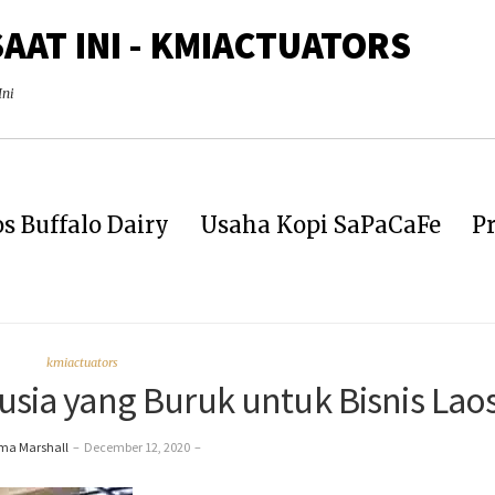
SAAT INI - KMIACTUATORS
Ini
s Buffalo Dairy
Usaha Kopi SaPaCaFe
Pr
kmiactuators
usia yang Buruk untuk Bisnis Lao
ma Marshall
–
December 12, 2020
–