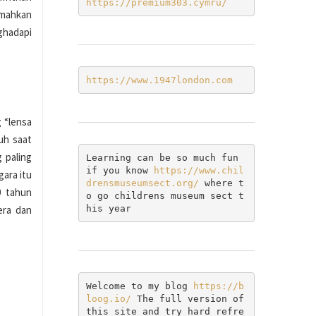
https://premium303.cymru/
emahkan
ghadapi
https://www.1947london.com
 “lensa
uh saat
 paling
Learning can be so much fun 
if you know 
https://www.chil
gara itu
drensmuseumsect.org/
 where t
0 tahun
o go childrens museum sect t
his year
era dan
Welcome to my blog 
https://b
loog.io/ 
The full version of 
this site and try hard refre