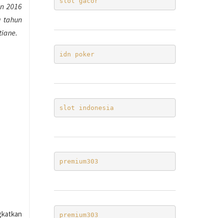
slot gacor
un 2016
a tahun
tiane.
idn poker
slot indonesia
premium303
gkatkan
premium303