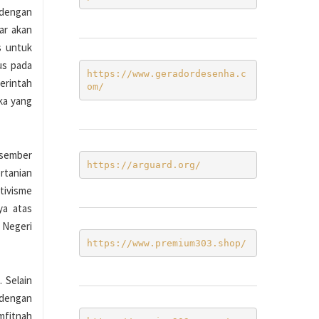
 dengan
ar akan
s untuk
us pada
https://www.geradordesenha.c
erintah
om/
ka yang
esember
https://arguard.org/
rtanian
tivisme
ya atas
 Negeri
https://www.premium303.shop/
 Selain
 dengan
mfitnah