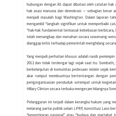
hubungan dengan AS dapat dibatasi oleh catatan hak a
hak asasi manusia dan demokrasi — sebagian besar an
menjadi masalah bagi Washington. Dalam laporan ta
mengambil “langkah signifikan untuk memperbaiki ca
“hak-hak fundamental termasuk kebebasan berbicara, b
telah menangkap dan menahan secara sewenang-wenang,
dianggap kritis terhadap pemerintah menghilang secara
Yang menjadi perhatian khusus adalah nasib pemimpi
2012 dan tidak terdengar lagi sejak saat itu. Sombath
berkelanjutan di komunitas pedesaan miskin sejak kem
akar rumput membuatnya bertentangan dengan pem
pengorganisasian penduduk setempat untuk kegiatan
Hillary Clinton secara terbuka mengecam hilangnya So
Pelanggaran ini terjadi dalam kerangka hukum yang men
melarang partai politik selain LPRP, konstitusi Laos 
“kepentingan nasional” atau “budaya dan martabat tr