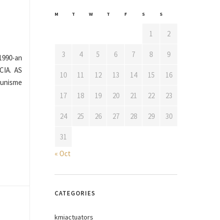
M
T
W
T
F
S
S
1
2
3
4
5
6
7
8
9
1990-an
CIA. AS
10
11
12
13
14
15
16
munisme
17
18
19
20
21
22
23
24
25
26
27
28
29
30
31
« Oct
CATEGORIES
kmiactuators