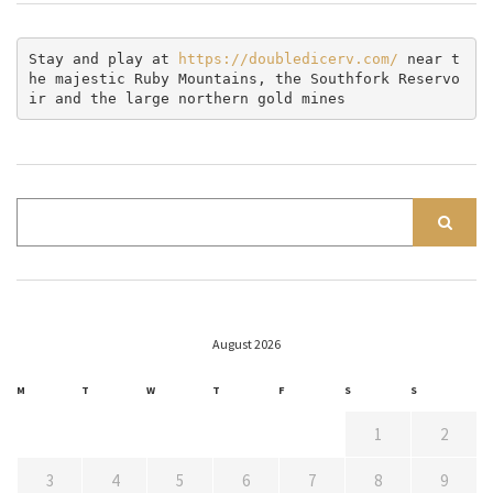
Stay and play at 
https://doubledicerv.com/
 near t
he majestic Ruby Mountains, the Southfork Reservo
ir and the large northern gold mines
August 2026
M
T
W
T
F
S
S
1
2
3
4
5
6
7
8
9