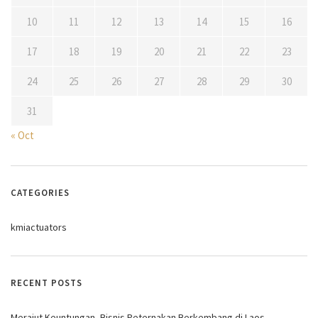
10
11
12
13
14
15
16
17
18
19
20
21
22
23
24
25
26
27
28
29
30
31
« Oct
CATEGORIES
kmiactuators
RECENT POSTS
Merajut Keuntungan, Bisnis Peternakan Berkembang di Laos